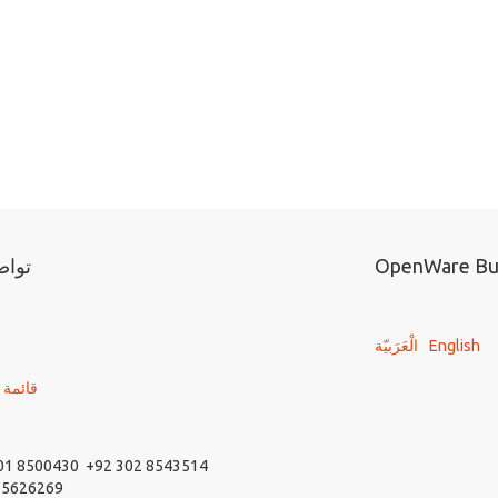
OpenWare Bus
تواص
English
الْعَرَبيّة
قائمة 
01 8500430 +92 302 8543514
 5626269